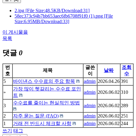
2.jpg
[File Size:48.5KB/Download:31]
58ec373c94b7bb653aec6fb6708f91f0 (1).png
[File
Size:6.95MB/Download:33]
이 게시물을
목록
댓글
0
번
글쓴
조회
제목
날짜
호
이
수
5
바이낸스 수수료의 주요 항목
admin
2026.04.26
391
가장 많이 헷갈리는 수수료 포인
»
admin
2026.06.02
310
트
수수료를 줄이는 현실적인 방법
3
admin
2026.06.02
289
2
자주 묻는 질문 (FAQ)
admin
2026.06.02
251
1
거래 전 반드시 체크할 사항
admin
2026.06.02
244
쓰기
태그